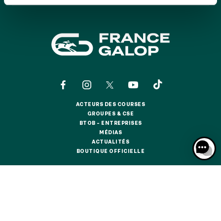
GRAND PRIX DE SAINT-CLOUD
JEUXDI BY PARISLONGCHAMP
JEUXDI BY PARISLONGCHAMP
LA GARDEN PARTY - CYGAMES GRAND PRIX DE PARIS -
14 JUILLET
LA GARDEN PARTY - CYGAMES GRAND PRIX DE PARIS -
14 JUILLET
TOUS NOS ÉVÉNEMENTS
ACTEURS DES COURSES
ACTEURS DES COURSES
GROUPES & CSE
GROUPES & CSE
BTOB – ENTREPRISES
OFFRES, PASS & ABONNEMENTS
BTOB – ENTREPRISES
MÉDIAS
MÉDIAS
ACTUALITÉS
ACTUALITÉS
BOUTIQUE OFFICIELLE
BOUTIQUE OFFICIELLE
ABONNEMENTS ANNUELS
ABONNEMENTS ANNUELS
CONTACTS
QUI SOMMES-NOUS ?
PARTENAIRES
JOURS DE COURSES
JOURS DE COURSES
INFORMATIONS COOKIES
DONNÉES PERSONNELLES
PARKING
MENTIONS LÉGALES
JEU RESPONSABLE
FAQ
CGV
CGU
PARKING