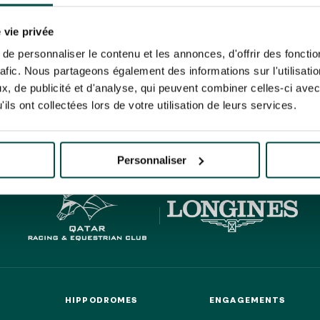
N PARTY - CYGAMES GRAND
ARIS - 14 JUILLET
re un pixel de suivi des ouvertures des mails et d'adaptation de leur contenu et de leu
N PARTY - CYGAMES GRAND
er le suivi de mes e-mails".
 vie privée
ARIS - 14 JUILLET
risez France Galop à stocker et traiter votre adresse mail pour vous envoyer ses newsl
e personnaliser le contenu et les annonces, d'offrir des fonctio
rez à tout moment vous désabonner en utilisant le lien de désabonnement intégré d
rafic. Nous partageons également des informations sur l'utilisati
its
.
, de publicité et d'analyse, qui peuvent combiner celles-ci avec
ils ont collectées lors de votre utilisation de leurs services.
HIPPIQUES ET ÉVÉNEMENTS
URATION
BTOB – ENTREPRISES
Personnaliser
HIPPODROMES
ENGAGEMENTS
HIPPODROMES
ENGAGEMENTS