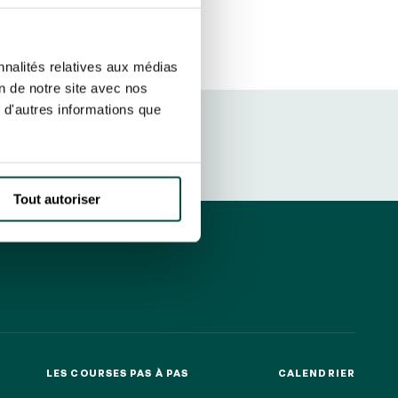
r fréquence. Je pourrai le retirer à
S’ABONNER
etter ainsi que des informations
nnalités relatives aux médias
ans la newsletter.
En savoir plus
sur
on de notre site avec nos
 d'autres informations que
DRESS CODE
Tout autoriser
LES COURSES PAS À PAS
CALENDRIER
LES COURSES PAS À PAS
CALENDRIER