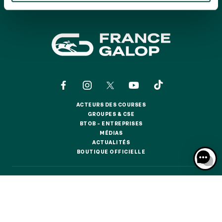
GRAND PRIX DE SAINT-CLOUD
JEUXDI BY PARISLONGCHAMP
JEUXDI BY PARISLONGCHAMP
LA GARDEN PARTY - CYGAMES GRAND PRIX DE PARIS -
14 JUILLET
LA GARDEN PARTY - CYGAMES GRAND PRIX DE PARIS -
14 JUILLET
TOUS NOS ÉVÉNEMENTS
ACTEURS DES COURSES
ACTEURS DES COURSES
GROUPES & CSE
GROUPES & CSE
BTOB – ENTREPRISES
OFFRES, PASS & ABONNEMENTS
BTOB – ENTREPRISES
MÉDIAS
MÉDIAS
ACTUALITÉS
ACTUALITÉS
BOUTIQUE OFFICIELLE
BOUTIQUE OFFICIELLE
ABONNEMENTS ANNUELS
ABONNEMENTS ANNUELS
CONTACTS
QUI SOMMES-NOUS ?
PARTENAIRES
JOURS DE COURSES
JOURS DE COURSES
INFORMATIONS COOKIES
DONNÉES PERSONNELLES
PARKING
MENTIONS LÉGALES
JEU RESPONSABLE
FAQ
CGV
CGU
PARKING