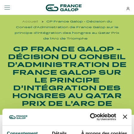
Accueil
CP France Galop - Décision du
Événements et billetterie
Découvrez-nous
Conseil d’Administration de France Galop sur le
principe d’intégration des hongres au Qatar Prix
de l’Arc de Triomphe
NEWSLETTERS
CP FRANCE GALOP -
LES ÉVÉNEMENTS
DÉCOUVREZ-NOUS
DÉCISION DU CONSEIL
Bons plans, nouveautés et
D’ADMINISTRATION DE
MEETING DE DEAUVILLE BARRIÈRE
QUI SOMMES-NOUS ?
actus : ne ratez rien !
FRANCE GALOP SUR
MEETING DE DEAUVILLE BARRIÈRE
QUI SOMMES-NOUS ?
LE PRINCIPE
QATAR ARC TRIALS
NOS ENGAGEMENTS BIEN-ÊTRE ÉQUIN
D’INTÉGRATION DES
QATAR ARC TRIALS
NOS ENGAGEMENTS BIEN-ÊTRE ÉQUIN
HONGRES AU QATAR
À LA DÉCOUVERTE DE L'HIPPODROME
RESPONSABILITÉ SOCIÉTALE
PRIX DE L’ARC DE
À LA DÉCOUVERTE DE L'HIPPODROME
RESPONSABILITÉ SOCIÉTALE
TRIOMPHE
QATAR PRIX DE L'ARC DE TRIOMPHE
QATAR PRIX DE L'ARC DE TRIOMPHE
S’ABONNER
L'HIPPODROME EN FAMILLE
Découvrez Aussi :
Consentement
Détails
À propos des cookies