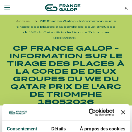
Accueil
CP France Galop - Information sur le
Événements et billetterie
Découvrez-nous
tirage des places à la corde de deux groupes
du WE du Qatar Prix de l'Arc de Triomphe
18052026
NEWSLETTERS
CP FRANCE GALOP -
LES ÉVÉNEMENTS
DÉCOUVREZ-NOUS
INFORMATION SUR LE
Bons plans, nouveautés et
TIRAGE DES PLACES À
MEETING DE DEAUVILLE BARRIÈRE
QUI SOMMES-NOUS ?
actus : ne ratez rien !
LA CORDE DE DEUX
MEETING DE DEAUVILLE BARRIÈRE
QUI SOMMES-NOUS ?
GROUPES DU WE DU
QATAR ARC TRIALS
NOS ENGAGEMENTS BIEN-ÊTRE ÉQUIN
QATAR PRIX DE L'ARC
QATAR ARC TRIALS
NOS ENGAGEMENTS BIEN-ÊTRE ÉQUIN
DE TRIOMPHE
À LA DÉCOUVERTE DE L'HIPPODROME
RESPONSABILITÉ SOCIÉTALE
18052026
À LA DÉCOUVERTE DE L'HIPPODROME
RESPONSABILITÉ SOCIÉTALE
QATAR PRIX DE L'ARC DE TRIOMPHE
QATAR PRIX DE L'ARC DE TRIOMPHE
Découvrez Aussi :
S’ABONNER
Consentement
Détails
À propos des cookies
L'HIPPODROME EN FAMILLE