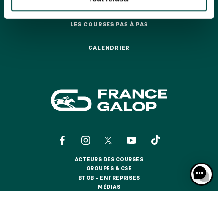
GRAND PRIX DE SAINT-CLOUD
ENGAGEMENTS
ENGAGEMENTS
JEUXDI BY PARISLONGCHAMP
LES COURSES PAS À PAS
JEUXDI BY PARISLONGCHAMP
LES COURSES PAS À PAS
LA GARDEN PARTY - CYGAMES GRAND PRIX DE PARIS -
CALENDRIER
CALENDRIER
14 JUILLET
LA GARDEN PARTY - CYGAMES GRAND PRIX DE PARIS -
14 JUILLET
TOUS NOS ÉVÉNEMENTS
OFFRES, PASS & ABONNEMENTS
ABONNEMENTS ANNUELS
ACTEURS DES COURSES
ABONNEMENTS ANNUELS
ACTEURS DES COURSES
GROUPES & CSE
GROUPES & CSE
BTOB – ENTREPRISES
JOURS DE COURSES
BTOB – ENTREPRISES
MÉDIAS
JOURS DE COURSES
MÉDIAS
ACTUALITÉS
ACTUALITÉS
BOUTIQUE OFFICIELLE
PARKING
BOUTIQUE OFFICIELLE
PARKING