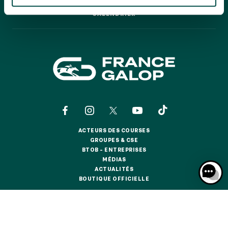
GRAND PRIX DE SAINT-CLOUD
CALENDRIER
CALENDRIER
JEUXDI BY PARISLONGCHAMP
JEUXDI BY PARISLONGCHAMP
LA GARDEN PARTY - CYGAMES GRAND PRIX DE PARIS -
14 JUILLET
LA GARDEN PARTY - CYGAMES GRAND PRIX DE PARIS -
14 JUILLET
TOUS NOS ÉVÉNEMENTS
ACTEURS DES COURSES
OFFRES, PASS & ABONNEMENTS
ACTEURS DES COURSES
GROUPES & CSE
GROUPES & CSE
BTOB – ENTREPRISES
BTOB – ENTREPRISES
MÉDIAS
ABONNEMENTS ANNUELS
MÉDIAS
ACTUALITÉS
ABONNEMENTS ANNUELS
ACTUALITÉS
BOUTIQUE OFFICIELLE
BOUTIQUE OFFICIELLE
JOURS DE COURSES
JOURS DE COURSES
CONTACTS
QUI SOMMES-NOUS ?
PARTENAIRES
PARKING
PARKING