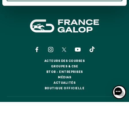
GRAND PRIX DE SAINT-CLOUD
JEUXDI BY PARISLONGCHAMP
JEUXDI BY PARISLONGCHAMP
LA GARDEN PARTY - CYGAMES GRAND PRIX DE PARIS -
14 JUILLET
LA GARDEN PARTY - CYGAMES GRAND PRIX DE PARIS -
14 JUILLET
TOUS NOS ÉVÉNEMENTS
ACTEURS DES COURSES
ACTEURS DES COURSES
GROUPES & CSE
GROUPES & CSE
BTOB – ENTREPRISES
OFFRES, PASS & ABONNEMENTS
BTOB – ENTREPRISES
MÉDIAS
MÉDIAS
ACTUALITÉS
ACTUALITÉS
BOUTIQUE OFFICIELLE
BOUTIQUE OFFICIELLE
ABONNEMENTS ANNUELS
ABONNEMENTS ANNUELS
CONTACTS
QUI SOMMES-NOUS ?
PARTENAIRES
JOURS DE COURSES
JOURS DE COURSES
INFORMATIONS COOKIES
DONNÉES PERSONNELLES
PARKING
MENTIONS LÉGALES
JEU RESPONSABLE
FAQ
CGV
CGU
PARKING