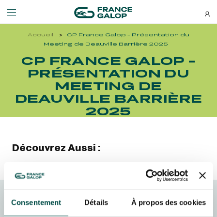
Accueil
CP France Galop - Présentation du
Événements et billetterie
Découvrez-nous
Meeting de Deauville Barrière 2025
CP FRANCE GALOP -
PRÉSENTATION DU
NEWSLETTERS
LES ÉVÉNEMENTS
DÉCOUVREZ-NOUS
MEETING DE
DEAUVILLE BARRIÈRE
Bons plans, nouveautés et
MEETING DE DEAUVILLE BARRIÈRE
QUI SOMMES-NOUS ?
actus : ne ratez rien !
2025
MEETING DE DEAUVILLE BARRIÈRE
QUI SOMMES-NOUS ?
QATAR ARC TRIALS
NOS ENGAGEMENTS BIEN-ÊTRE ÉQUIN
QATAR ARC TRIALS
NOS ENGAGEMENTS BIEN-ÊTRE ÉQUIN
Découvrez Aussi :
À LA DÉCOUVERTE DE L'HIPPODROME
RESPONSABILITÉ SOCIÉTALE
À LA DÉCOUVERTE DE L'HIPPODROME
RESPONSABILITÉ SOCIÉTALE
QATAR PRIX DE L'ARC DE TRIOMPHE
QATAR PRIX DE L'ARC DE TRIOMPHE
Consentement
Détails
À propos des cookies
S’ABONNER
FRANCE GALOP - COURSES
L'HIPPODROME EN FAMILLE