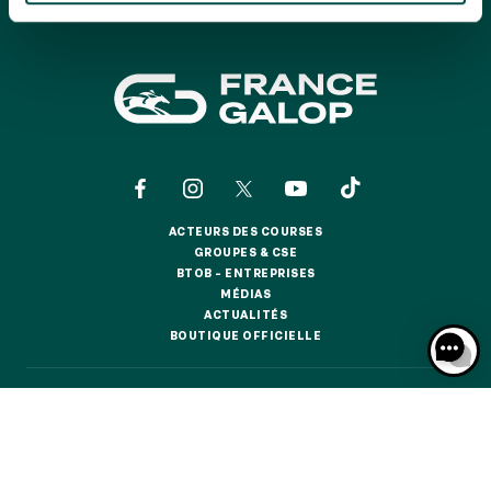
GRAND PRIX DE SAINT-CLOUD
JEUXDI BY PARISLONGCHAMP
JEUXDI BY PARISLONGCHAMP
LA GARDEN PARTY - CYGAMES GRAND PRIX DE PARIS -
14 JUILLET
LA GARDEN PARTY - CYGAMES GRAND PRIX DE PARIS -
14 JUILLET
TOUS NOS ÉVÉNEMENTS
ACTEURS DES COURSES
ACTEURS DES COURSES
GROUPES & CSE
GROUPES & CSE
BTOB – ENTREPRISES
OFFRES, PASS & ABONNEMENTS
BTOB – ENTREPRISES
MÉDIAS
MÉDIAS
ACTUALITÉS
ACTUALITÉS
BOUTIQUE OFFICIELLE
BOUTIQUE OFFICIELLE
ABONNEMENTS ANNUELS
ABONNEMENTS ANNUELS
CONTACTS
QUI SOMMES-NOUS ?
PARTENAIRES
JOURS DE COURSES
JOURS DE COURSES
INFORMATIONS COOKIES
DONNÉES PERSONNELLES
PARKING
MENTIONS LÉGALES
JEU RESPONSABLE
FAQ
CGV
CGU
PARKING