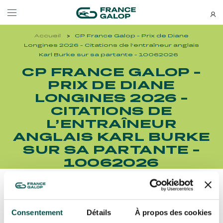
Accueil
CP France Galop - Prix de Diane
Événements et billetterie
Découvrez-nous
Longines 2026 - Citations de l’entraîneur anglais
Karl Burke sur sa partante - 10062026
CP FRANCE GALOP -
NEWSLETTERS
LES ÉVÉNEMENTS
DÉCOUVREZ-NOUS
PRIX DE DIANE
LONGINES 2026 -
Bons plans, nouveautés et
CITATIONS DE
MEETING DE DEAUVILLE BARRIÈRE
QUI SOMMES-NOUS ?
actus : ne ratez rien !
MEETING DE DEAUVILLE BARRIÈRE
QUI SOMMES-NOUS ?
L’ENTRAÎNEUR
ANGLAIS KARL BURKE
QATAR ARC TRIALS
NOS ENGAGEMENTS BIEN-ÊTRE ÉQUIN
QATAR ARC TRIALS
NOS ENGAGEMENTS BIEN-ÊTRE ÉQUIN
SUR SA PARTANTE -
10062026
À LA DÉCOUVERTE DE L'HIPPODROME
RESPONSABILITÉ SOCIÉTALE
À LA DÉCOUVERTE DE L'HIPPODROME
RESPONSABILITÉ SOCIÉTALE
QATAR PRIX DE L'ARC DE TRIOMPHE
Découvrez Aussi :
QATAR PRIX DE L'ARC DE TRIOMPHE
S’ABONNER
Consentement
Détails
À propos des cookies
L'HIPPODROME EN FAMILLE