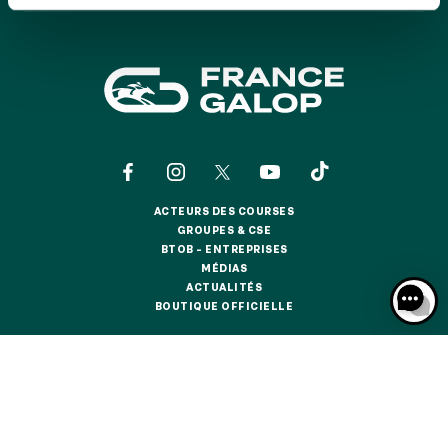
GRAND PRIX DE SAINT-CLOUD
JEUXDI BY PARISLONGCHAMP
JEUXDI BY PARISLONGCHAMP
LA GARDEN PARTY - CYGAMES GRAND PRIX DE PARIS -
14 JUILLET
LA GARDEN PARTY - CYGAMES GRAND PRIX DE PARIS -
14 JUILLET
TOUS NOS ÉVÉNEMENTS
ACTEURS DES COURSES
ACTEURS DES COURSES
GROUPES & CSE
GROUPES & CSE
BTOB – ENTREPRISES
OFFRES, PASS & ABONNEMENTS
BTOB – ENTREPRISES
MÉDIAS
MÉDIAS
ACTUALITÉS
ACTUALITÉS
BOUTIQUE OFFICIELLE
BOUTIQUE OFFICIELLE
ABONNEMENTS ANNUELS
ABONNEMENTS ANNUELS
CONTACTS
QUI SOMMES-NOUS ?
PARTENAIRES
JOURS DE COURSES
JOURS DE COURSES
INFORMATIONS COOKIES
DONNÉES PERSONNELLES
PARKING
MENTIONS LÉGALES
JEU RESPONSABLE
FAQ
CGV
CGU
PARKING