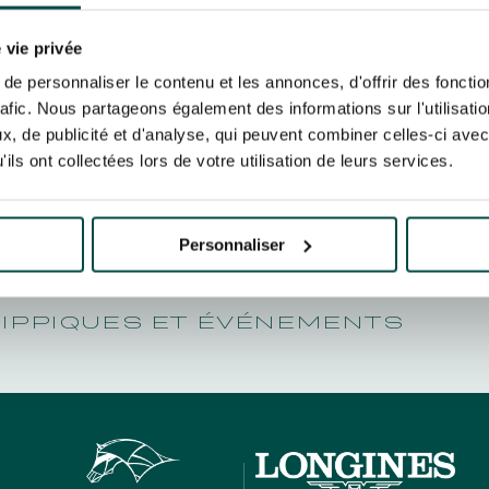
N PARTY - CYGAMES GRAND
RAW NUMB
ARIS - 14 JUILLET
re un pixel de suivi des ouvertures des mails et d'adaptation de leur contenu et de leu
N PARTY - CYGAMES GRAND
er le suivi de mes e-mails".
 vie privée
ARIS - 14 JUILLET
risez France Galop à stocker et traiter votre adresse mail pour vous envoyer ses newsl
e personnaliser le contenu et les annonces, d'offrir des fonctio
rez à tout moment vous désabonner en utilisant le lien de désabonnement intégré d
rafic. Nous partageons également des informations sur l'utilisati
its
.
, de publicité et d'analyse, qui peuvent combiner celles-ci avec
ils ont collectées lors de votre utilisation de leurs services.
URATION
BTOB – ENTREPRISES
Personnaliser
HIPPIQUES ET ÉVÉNEMENTS