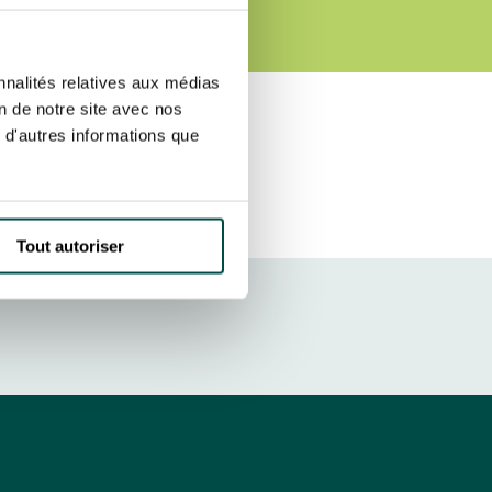
ER
r fréquence. Je pourrai le retirer à
S’ABONNER
etter ainsi que des informations
nnalités relatives aux médias
ans la newsletter.
En savoir plus
sur
on de notre site avec nos
 d'autres informations que
DRESS CODE
Tout autoriser