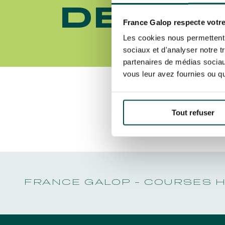
LA GARDE
NOËL À DEAUVILLE-LA TOUQUES
DE PAR
PRIX DE P
En cliquant sur s’abonner vous auto
NRJ MUSIC TOUR AUX EMIRATES POULES
LA GARDE
concernant France Galop. Vous pour
D'ESSAI
France Galop respecte votre
PRIX DE P
la gestion de vos données et vos dro
TOUS NOS ÉVÉNEMENTS
KONG
Les cookies nous permettent d
sociaux et d'analyser notre t
partenaires de médias sociaux
vous leur avez fournies ou qu'
Accès rapide
INFORMATIONS PRATIQUES
RESTA
Découvrez Aussi :
Tout refuser
FRANCE GALOP - COURSES 