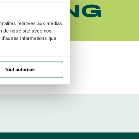
LE HONG
etter ainsi que des informations
ans la newsletter.
En savoir plus
sur
S’ABONNER
 CLUB
nnalités relatives aux médias
on de notre site avec nos
 d'autres informations que
DRESS CODE
Tout autoriser