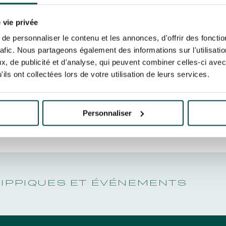
N PARTY - CYGAMES GRAND
IS AVEC 
ARIS - 14 JUILLET
risez France Galop à stocker et traiter votre adresse mail pour vous envoyer ses newsl
N PARTY - CYGAMES GRAND
rez à tout moment vous désabonner en utilisant le lien de désabonnement intégré d
 vie privée
ARIS - 14 JUILLET
its
.
 JOCKEY
e personnaliser le contenu et les annonces, d'offrir des fonctio
rafic. Nous partageons également des informations sur l'utilisati
, de publicité et d'analyse, qui peuvent combiner celles-ci avec
ils ont collectées lors de votre utilisation de leurs services.
URATION
BTOB – ENTREPRISES
Personnaliser
HIPPIQUES ET ÉVÉNEMENTS