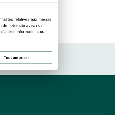
etter ainsi que des informations
ans la newsletter.
En savoir plus
sur
S’ABONNER
nnalités relatives aux médias
on de notre site avec nos
 d'autres informations que
DRESS CODE
Tout autoriser