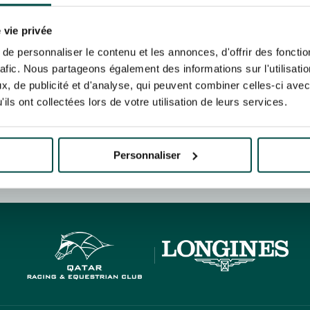
N PARTY - CYGAMES GRAND
ARIS - 14 JUILLET
risez France Galop à stocker et traiter votre adresse mail pour vous envoyer ses newsl
N PARTY - CYGAMES GRAND
rez à tout moment vous désabonner en utilisant le lien de désabonnement intégré d
 vie privée
ARIS - 14 JUILLET
its
.
e personnaliser le contenu et les annonces, d'offrir des fonctio
rafic. Nous partageons également des informations sur l'utilisati
, de publicité et d'analyse, qui peuvent combiner celles-ci avec
ils ont collectées lors de votre utilisation de leurs services.
URATION
BTOB – ENTREPRISES
Personnaliser
HIPPIQUES ET ÉVÉNEMENTS