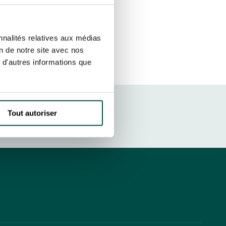
r fréquence. Je pourrai le retirer à
S’ABONNER
etter ainsi que des informations
nnalités relatives aux médias
ans la newsletter.
En savoir plus
sur
on de notre site avec nos
 d'autres informations que
DRESS CODE
Tout autoriser