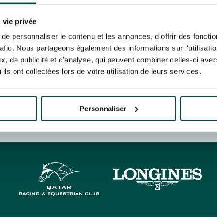
N PARTY - CYGAMES GRAND
ARIS - 14 JUILLET
re un pixel de suivi des ouvertures des mails et d'adaptation de leur contenu et de leu
N PARTY - CYGAMES GRAND
er le suivi de mes e-mails".
 vie privée
ARIS - 14 JUILLET
risez France Galop à stocker et traiter votre adresse mail pour vous envoyer ses newsl
e personnaliser le contenu et les annonces, d'offrir des fonctio
rez à tout moment vous désabonner en utilisant le lien de désabonnement intégré d
rafic. Nous partageons également des informations sur l'utilisati
its
.
, de publicité et d'analyse, qui peuvent combiner celles-ci avec
ils ont collectées lors de votre utilisation de leurs services.
URATION
BTOB – ENTREPRISES
Personnaliser
HIPPIQUES ET ÉVÉNEMENTS