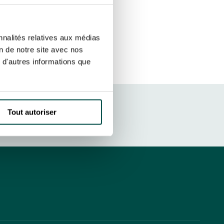
r fréquence. Je pourrai le retirer à
S’ABONNER
etter ainsi que des informations
nnalités relatives aux médias
ans la newsletter.
En savoir plus
sur
on de notre site avec nos
 d'autres informations que
DRESS CODE
Tout autoriser