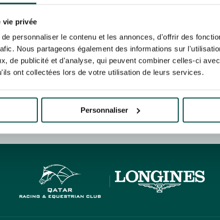
N PARTY - CYGAMES GRAND
ARIS - 14 JUILLET
re un pixel de suivi des ouvertures des mails et d'adaptation de leur contenu et de leu
N PARTY - CYGAMES GRAND
er le suivi de mes e-mails".
 vie privée
ARIS - 14 JUILLET
risez France Galop à stocker et traiter votre adresse mail pour vous envoyer ses newsl
e personnaliser le contenu et les annonces, d'offrir des fonctio
rez à tout moment vous désabonner en utilisant le lien de désabonnement intégré d
rafic. Nous partageons également des informations sur l'utilisati
its
.
, de publicité et d'analyse, qui peuvent combiner celles-ci avec
ils ont collectées lors de votre utilisation de leurs services.
URATION
BTOB – ENTREPRISES
Personnaliser
HIPPIQUES ET ÉVÉNEMENTS