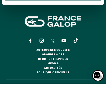
GRAND PRIX DE SAINT-CLOUD
JEUXDI BY PARISLONGCHAMP
JEUXDI BY PARISLONGCHAMP
LA GARDEN PARTY - CYGAMES GRAND PRIX DE PARIS -
14 JUILLET
LA GARDEN PARTY - CYGAMES GRAND PRIX DE PARIS -
14 JUILLET
TOUS NOS ÉVÉNEMENTS
ACTEURS DES COURSES
ACTEURS DES COURSES
GROUPES & CSE
GROUPES & CSE
BTOB – ENTREPRISES
OFFRES, PASS & ABONNEMENTS
BTOB – ENTREPRISES
MÉDIAS
MÉDIAS
ACTUALITÉS
ACTUALITÉS
BOUTIQUE OFFICIELLE
BOUTIQUE OFFICIELLE
ABONNEMENTS ANNUELS
ABONNEMENTS ANNUELS
CONTACTS
QUI SOMMES-NOUS ?
PARTENAIRES
JOURS DE COURSES
JOURS DE COURSES
INFORMATIONS COOKIES
DONNÉES PERSONNELLES
PARKING
MENTIONS LÉGALES
JEU RESPONSABLE
FAQ
CGV
CGU
PARKING