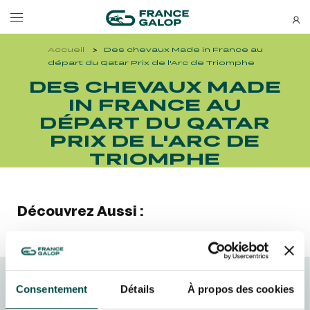
Accueil
Des chevaux Made in France au
Événements et billetterie
Découvrez-nous
départ du Qatar Prix de l'Arc de Triomphe
DES CHEVAUX MADE
IN FRANCE AU
NEWSLETTERS
LES ÉVÉNEMENTS
DÉCOUVREZ-NOUS
DÉPART DU QATAR
PRIX DE L'ARC DE
Bons plans, nouveautés et
MEETING DE DEAUVILLE BARRIÈRE
QUI SOMMES-NOUS ?
actus : ne ratez rien !
TRIOMPHE
MEETING DE DEAUVILLE BARRIÈRE
QUI SOMMES-NOUS ?
QATAR ARC TRIALS
NOS ENGAGEMENTS BIEN-ÊTRE ÉQUIN
QATAR ARC TRIALS
NOS ENGAGEMENTS BIEN-ÊTRE ÉQUIN
Découvrez Aussi :
À LA DÉCOUVERTE DE L'HIPPODROME
RESPONSABILITÉ SOCIÉTALE
À LA DÉCOUVERTE DE L'HIPPODROME
RESPONSABILITÉ SOCIÉTALE
QATAR PRIX DE L'ARC DE TRIOMPHE
QATAR PRIX DE L'ARC DE TRIOMPHE
Consentement
Détails
À propos des cookies
S’ABONNER
FRANCE GALOP - COURSES
L'HIPPODROME EN FAMILLE