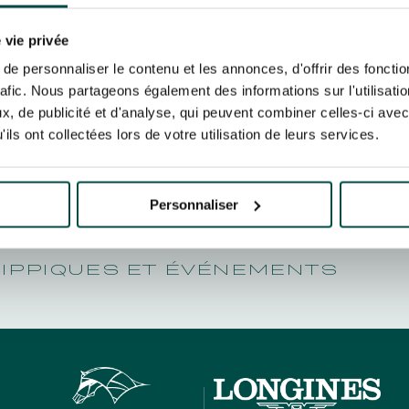
N PARTY - CYGAMES GRAND
ONG JOCK
ARIS - 14 JUILLET
re un pixel de suivi des ouvertures des mails et d'adaptation de leur contenu et de leu
N PARTY - CYGAMES GRAND
er le suivi de mes e-mails".
 vie privée
ARIS - 14 JUILLET
risez France Galop à stocker et traiter votre adresse mail pour vous envoyer ses newsl
e personnaliser le contenu et les annonces, d'offrir des fonctio
rez à tout moment vous désabonner en utilisant le lien de désabonnement intégré d
rafic. Nous partageons également des informations sur l'utilisati
its
.
, de publicité et d'analyse, qui peuvent combiner celles-ci avec
ils ont collectées lors de votre utilisation de leurs services.
URATION
BTOB – ENTREPRISES
Personnaliser
HIPPIQUES ET ÉVÉNEMENTS