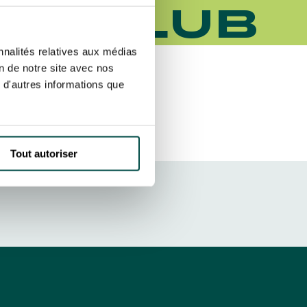
EY CLUB
r fréquence. Je pourrai le retirer à
S’ABONNER
etter ainsi que des informations
nnalités relatives aux médias
ans la newsletter.
En savoir plus
sur
on de notre site avec nos
 d'autres informations que
DRESS CODE
Tout autoriser