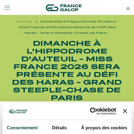
Accueil
Dimanche à l'Hippodrome d'Auteuil -
Événements et billetterie
Découvrez-nous
Miss France 2026 sera présente au Défi des
Haras - Grand Steeple-Chase de Paris
DIMANCHE À
NEWSLETTERS
LES ÉVÉNEMENTS
DÉCOUVREZ-NOUS
L'HIPPODROME
D'AUTEUIL - MISS
Bons plans, nouveautés et
FRANCE 2026 SERA
MEETING DE DEAUVILLE BARRIÈRE
QUI SOMMES-NOUS ?
actus : ne ratez rien !
MEETING DE DEAUVILLE BARRIÈRE
QUI SOMMES-NOUS ?
PRÉSENTE AU DÉFI
DES HARAS - GRAND
QATAR ARC TRIALS
NOS ENGAGEMENTS BIEN-ÊTRE ÉQUIN
QATAR ARC TRIALS
NOS ENGAGEMENTS BIEN-ÊTRE ÉQUIN
STEEPLE-CHASE DE
PARIS
À LA DÉCOUVERTE DE L'HIPPODROME
RESPONSABILITÉ SOCIÉTALE
À LA DÉCOUVERTE DE L'HIPPODROME
RESPONSABILITÉ SOCIÉTALE
QATAR PRIX DE L'ARC DE TRIOMPHE
Découvrez Aussi :
QATAR PRIX DE L'ARC DE TRIOMPHE
S’ABONNER
Consentement
Détails
À propos des cookies
L'HIPPODROME EN FAMILLE