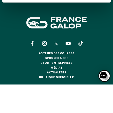
GRAND PRIX DE SAINT-CLOUD
JEUXDI BY PARISLONGCHAMP
JEUXDI BY PARISLONGCHAMP
LA GARDEN PARTY - CYGAMES GRAND PRIX DE PARIS -
14 JUILLET
LA GARDEN PARTY - CYGAMES GRAND PRIX DE PARIS -
14 JUILLET
TOUS NOS ÉVÉNEMENTS
ACTEURS DES COURSES
ACTEURS DES COURSES
GROUPES & CSE
GROUPES & CSE
BTOB – ENTREPRISES
OFFRES, PASS & ABONNEMENTS
BTOB – ENTREPRISES
MÉDIAS
MÉDIAS
ACTUALITÉS
ACTUALITÉS
BOUTIQUE OFFICIELLE
BOUTIQUE OFFICIELLE
ABONNEMENTS ANNUELS
ABONNEMENTS ANNUELS
CONTACTS
QUI SOMMES-NOUS ?
PARTENAIRES
JOURS DE COURSES
JOURS DE COURSES
INFORMATIONS COOKIES
DONNÉES PERSONNELLES
PARKING
MENTIONS LÉGALES
JEU RESPONSABLE
FAQ
CGV
CGU
PARKING