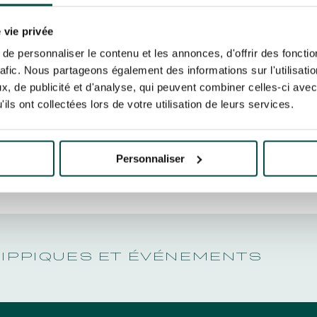
N PARTY - CYGAMES GRAND
11 MAI À
ARIS - 14 JUILLET
risez France Galop à stocker et traiter votre adresse mail pour vous envoyer ses newsl
N PARTY - CYGAMES GRAND
rez à tout moment vous désabonner en utilisant le lien de désabonnement intégré d
 vie privée
ARIS - 14 JUILLET
its
.
ISLONGC
e personnaliser le contenu et les annonces, d'offrir des fonctio
rafic. Nous partageons également des informations sur l'utilisati
, de publicité et d'analyse, qui peuvent combiner celles-ci avec
ils ont collectées lors de votre utilisation de leurs services.
URATION
BTOB – ENTREPRISES
Personnaliser
HIPPIQUES ET ÉVÉNEMENTS