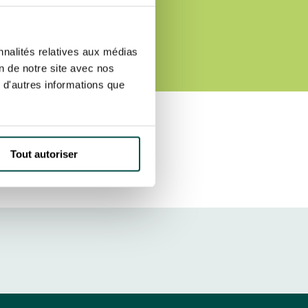
etter ainsi que des informations
ans la newsletter.
En savoir plus
sur
S’ABONNER
HAMP
nnalités relatives aux médias
on de notre site avec nos
 d'autres informations que
DRESS CODE
Tout autoriser