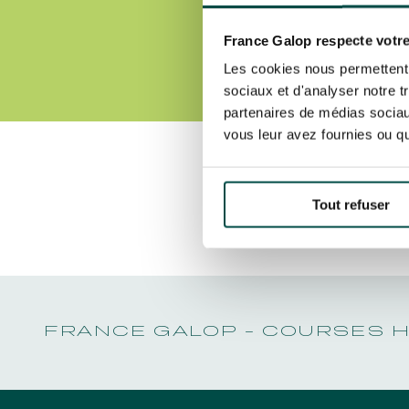
LA GARDE
NOËL À DEAUVILLE-LA TOUQUES
PRIX DE P
En cliquant sur s’abonner vous auto
NRJ MUSIC TOUR AUX EMIRATES POULES
LA GARDE
concernant France Galop. Vous pour
D'ESSAI
France Galop respecte votre
PRIX DE P
la gestion de vos données et vos dro
TOUS NOS ÉVÉNEMENTS
PAR
Les cookies nous permettent d
sociaux et d'analyser notre t
partenaires de médias sociaux
vous leur avez fournies ou qu'
Accès rapide
INFORMATIONS PRATIQUES
RESTA
Découvrez Aussi :
Tout refuser
FRANCE GALOP - COURSES 