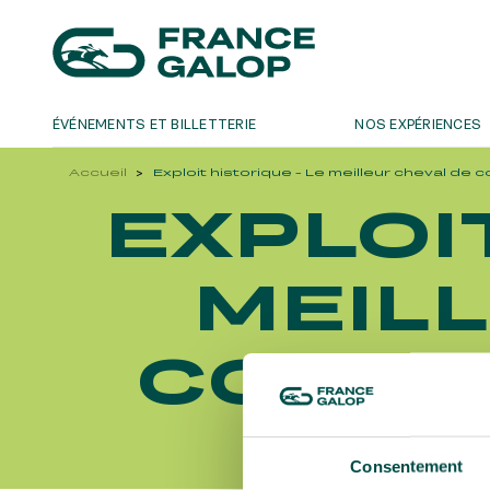
ÉVÉNEMENTS ET BILLETTERIE
NOS EXPÉRIENCES
Accueil
Exploit historique - Le meilleur cheval de 
LES ÉVÉNEMENTS
DÉCOUVREZ-NOUS
EXPLOIT
NE
MEETING DE DEAUVILLE BARRIÈRE
QUI SOMMES-NOUS ?
LE DÉFI 
NRJ MUSI
CHASE DE
MEETING DE DEAUVILLE BARRIÈRE
QUI SOMMES-NOUS ?
D'ESSAI
LE DÉFI 
MEIL
QATAR ARC TRIALS
NOS ENGAGEMENTS BIEN-ÊTRE ÉQUIN
CHASE DE
QATAR PR
QATAR ARC TRIALS
QATAR PR
Bons plans, nou
À LA DÉCOUVERTE DE L'HIPPODROME
PRIX DE 
À LA DÉCOUVERTE DE L'HIPPODROME
COURS
PRIX DE 
QATAR PRIX DE L'ARC DE TRIOMPHE
OH! COU
QATAR PRIX DE L'ARC DE TRIOMPHE
OH! COU
L'HIPPODROME EN FAMILLE
GRAND PR
L'HIPPODROME EN FAMILLE
GRAND PR
LES 48H DE L'OBSTACLE
JEUXDI B
LES 48H DE L'OBSTACLE
Consentement
JEUXDI B
NOËL À DEAUVILLE-LA TOUQUES