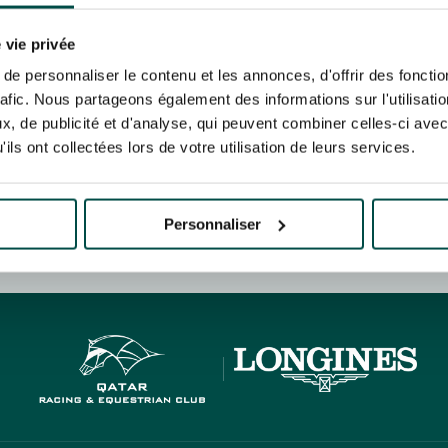
N PARTY - CYGAMES GRAND
ARIS - 14 JUILLET
re un pixel de suivi des ouvertures des mails et d'adaptation de leur contenu et de leu
N PARTY - CYGAMES GRAND
er le suivi de mes e-mails".
 vie privée
ARIS - 14 JUILLET
risez France Galop à stocker et traiter votre adresse mail pour vous envoyer ses newsl
e personnaliser le contenu et les annonces, d'offrir des fonctio
rez à tout moment vous désabonner en utilisant le lien de désabonnement intégré d
rafic. Nous partageons également des informations sur l'utilisati
its
.
, de publicité et d'analyse, qui peuvent combiner celles-ci avec
ils ont collectées lors de votre utilisation de leurs services.
URATION
BTOB – ENTREPRISES
Personnaliser
HIPPIQUES ET ÉVÉNEMENTS