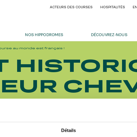
ACTEURS DES COURSES
HOSPITALITÉS
E
ACTEURS DES COURSES
HOSPITALITÉS
E
NOS HIPPODROMES
DÉCOUVREZ-NOUS
course au monde est français !
OFFRES, PASS & ABONNEMENTS
 HISTORI
WSLETTER
DES HARAS - GRAND STEEPLE-
ABONNEMENTS ANNUELS
RESPONSABILITÉ SOCIÉTALE
NOS ENGAGEMENTS BIEN-ÊTR
C TOUR AUX EMIRATES POULES
 PARIS
ABONNEMENTS ANNUELS
RESPONSABILITÉ SOCIÉTALE
DES HARAS - GRAND STEEPLE-
LEUR CHEV
JOURS DE COURSES
 PARIS
IX DU JOCKEY CLUB
JOURS DE COURSES
IX DU JOCKEY CLUB
veautés et actus : ne ratez rien !
PARKING
DIANE LONGINES
PARKING
E AU MON
DIANE LONGINES
RSES
RSES
IX DE SAINT-CLOUD
FRANÇAIS 
IX DE SAINT-CLOUD
Y PARISLONGCHAMP
Détails
Y PARISLONGCHAMP