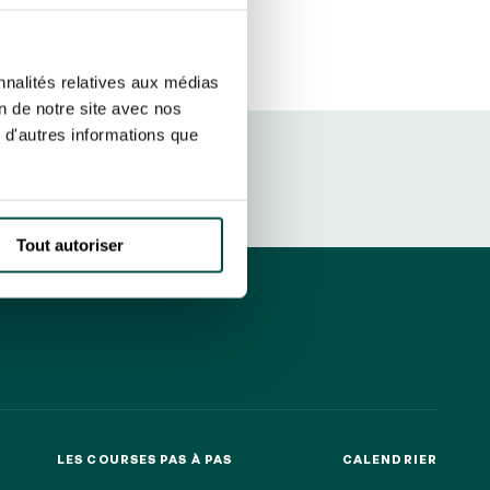
etter ainsi que des informations
ans la newsletter.
En savoir plus
sur
S’ABONNER
nnalités relatives aux médias
on de notre site avec nos
 d'autres informations que
DRESS CODE
Tout autoriser
LES COURSES PAS À PAS
CALENDRIER
LES COURSES PAS À PAS
CALENDRIER