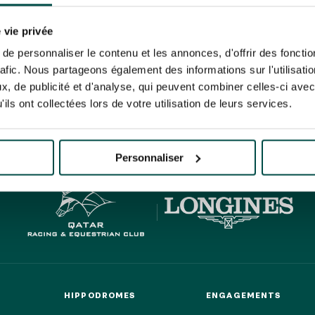
N PARTY - CYGAMES GRAND
ARIS - 14 JUILLET
risez France Galop à stocker et traiter votre adresse mail pour vous envoyer ses newsl
N PARTY - CYGAMES GRAND
rez à tout moment vous désabonner en utilisant le lien de désabonnement intégré d
 vie privée
ARIS - 14 JUILLET
its
.
e personnaliser le contenu et les annonces, d'offrir des fonctio
rafic. Nous partageons également des informations sur l'utilisati
, de publicité et d'analyse, qui peuvent combiner celles-ci avec
ils ont collectées lors de votre utilisation de leurs services.
HIPPIQUES ET ÉVÉNEMENTS
URATION
BTOB – ENTREPRISES
Personnaliser
HIPPODROMES
ENGAGEMENTS
HIPPODROMES
ENGAGEMENTS