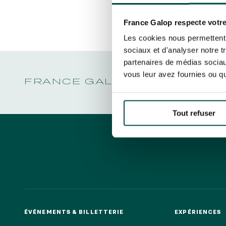
LA GARDE
NOËL À DEAUVILLE-LA TOUQUES
Découvrez Aussi :
PRIX DE P
En cliquant sur s’abonner vous auto
NRJ MUSIC TOUR AUX EMIRATES POULES
LA GARDE
concernant France Galop. Vous pour
D'ESSAI
France Galop respecte votre
PRIX DE P
la gestion de vos données et vos dro
TOUS NOS ÉVÉNEMENTS
Les cookies nous permettent d
sociaux et d'analyser notre t
partenaires de médias sociaux
vous leur avez fournies ou qu'
Accès rapide
FRANCE GALOP - COURSES 
INFORMATIONS PRATIQUES
RESTA
Tout refuser
ÉVÉNEMENTS & BILLETTERIE
EXPÉRIENCES
ÉVÉNEMENTS & BILLETTERIE
EXPÉRIENCES