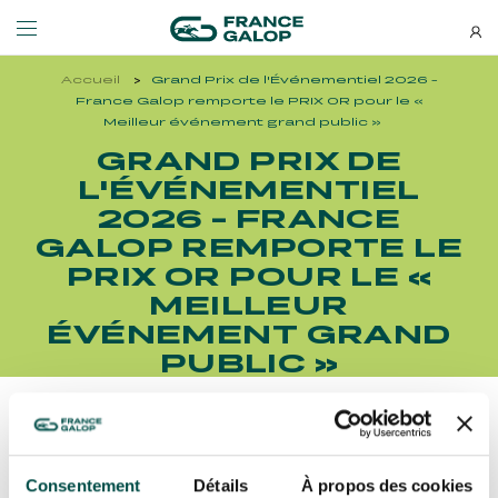
Accueil
Grand Prix de l'Événementiel 2026 -
Événements et billetterie
Découvrez-nous
France Galop remporte le PRIX OR pour le «
Meilleur événement grand public »
GRAND PRIX DE
NEWSLETTERS
LES ÉVÉNEMENTS
DÉCOUVREZ-NOUS
L'ÉVÉNEMENTIEL
2026 - FRANCE
Bons plans, nouveautés et
GALOP REMPORTE LE
MEETING DE DEAUVILLE BARRIÈRE
QUI SOMMES-NOUS ?
actus : ne ratez rien !
MEETING DE DEAUVILLE BARRIÈRE
QUI SOMMES-NOUS ?
PRIX OR POUR LE «
MEILLEUR
QATAR ARC TRIALS
NOS ENGAGEMENTS BIEN-ÊTRE ÉQUIN
QATAR ARC TRIALS
NOS ENGAGEMENTS BIEN-ÊTRE ÉQUIN
ÉVÉNEMENT GRAND
PUBLIC »
À LA DÉCOUVERTE DE L'HIPPODROME
RESPONSABILITÉ SOCIÉTALE
À LA DÉCOUVERTE DE L'HIPPODROME
RESPONSABILITÉ SOCIÉTALE
QATAR PRIX DE L'ARC DE TRIOMPHE
Découvrez Aussi :
QATAR PRIX DE L'ARC DE TRIOMPHE
S’ABONNER
Consentement
Détails
À propos des cookies
L'HIPPODROME EN FAMILLE