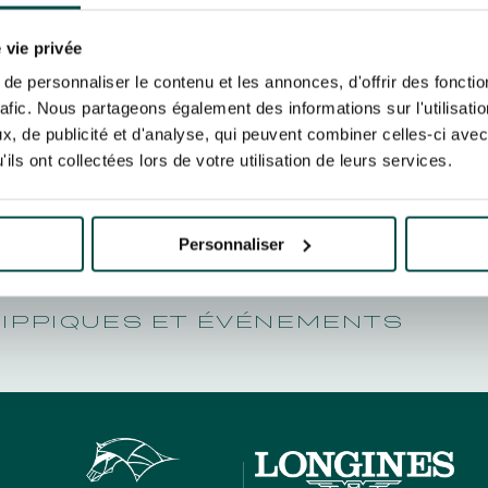
N PARTY - CYGAMES GRAND
NQUEURS 
ARIS - 14 JUILLET
re un pixel de suivi des ouvertures des mails et d'adaptation de leur contenu et de leu
N PARTY - CYGAMES GRAND
er le suivi de mes e-mails".
 vie privée
ARIS - 14 JUILLET
risez France Galop à stocker et traiter votre adresse mail pour vous envoyer ses newsl
e personnaliser le contenu et les annonces, d'offrir des fonctio
rez à tout moment vous désabonner en utilisant le lien de désabonnement intégré d
rafic. Nous partageons également des informations sur l'utilisati
its
.
, de publicité et d'analyse, qui peuvent combiner celles-ci avec
ils ont collectées lors de votre utilisation de leurs services.
URATION
BTOB – ENTREPRISES
Personnaliser
HIPPIQUES ET ÉVÉNEMENTS