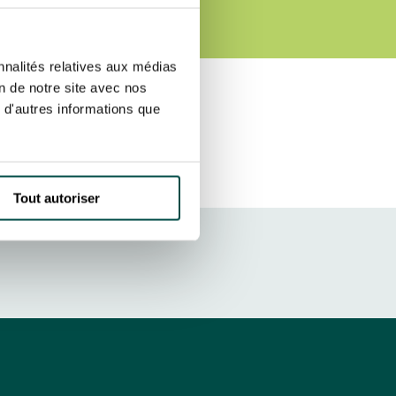
2024
r fréquence. Je pourrai le retirer à
S’ABONNER
etter ainsi que des informations
nnalités relatives aux médias
ans la newsletter.
En savoir plus
sur
on de notre site avec nos
 d'autres informations que
DRESS CODE
Tout autoriser