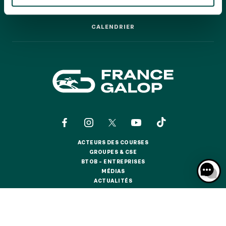
GRAND PRIX DE SAINT-CLOUD
LES COURSES PAS À PAS
LES COURSES PAS À PAS
JEUXDI BY PARISLONGCHAMP
CALENDRIER
JEUXDI BY PARISLONGCHAMP
CALENDRIER
LA GARDEN PARTY - CYGAMES GRAND PRIX DE PARIS -
14 JUILLET
LA GARDEN PARTY - CYGAMES GRAND PRIX DE PARIS -
14 JUILLET
TOUS NOS ÉVÉNEMENTS
OFFRES, PASS & ABONNEMENTS
ACTEURS DES COURSES
ACTEURS DES COURSES
GROUPES & CSE
GROUPES & CSE
ABONNEMENTS ANNUELS
BTOB – ENTREPRISES
BTOB – ENTREPRISES
ABONNEMENTS ANNUELS
MÉDIAS
MÉDIAS
ACTUALITÉS
ACTUALITÉS
JOURS DE COURSES
BOUTIQUE OFFICIELLE
BOUTIQUE OFFICIELLE
JOURS DE COURSES
PARKING
CONTACTS
QUI SOMMES-NOUS ?
PARTENAIRES
PARKING