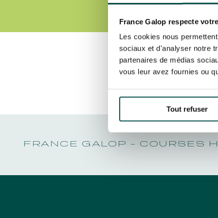
LA GARDE
NOËL À DEAUVILLE-LA TOUQUES
PRIX DE P
En cliquant sur s’abonner vous auto
NRJ MUSIC TOUR AUX EMIRATES POULES
LA GARDE
concernant France Galop. Vous pour
D'ESSAI
France Galop respecte votre
PRIX DE P
la gestion de vos données et vos dro
TOUS NOS ÉVÉNEMENTS
Les cookies nous permettent d
sociaux et d'analyser notre t
partenaires de médias sociaux
Découvrez Aussi :
vous leur avez fournies ou qu'
Accès rapide
INFORMATIONS PRATIQUES
RESTA
Tout refuser
FRANCE GALOP - COURSES 