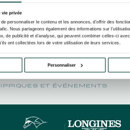
N PARTY - CYGAMES GRAND
MÉRITE
ARIS - 14 JUILLET
risez France Galop à stocker et traiter votre adresse mail pour vous envoyer ses newsl
N PARTY - CYGAMES GRAND
rez à tout moment vous désabonner en utilisant le lien de désabonnement intégré d
 vie privée
ARIS - 14 JUILLET
its
.
e personnaliser le contenu et les annonces, d'offrir des fonctio
rafic. Nous partageons également des informations sur l'utilisati
, de publicité et d'analyse, qui peuvent combiner celles-ci avec
ils ont collectées lors de votre utilisation de leurs services.
URATION
BTOB – ENTREPRISES
Personnaliser
HIPPIQUES ET ÉVÉNEMENTS