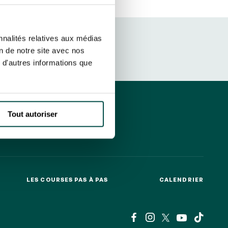
etter ainsi que des informations
ans la newsletter.
En savoir plus
sur
S’ABONNER
nnalités relatives aux médias
on de notre site avec nos
 d'autres informations que
DRESS CODE
Tout autoriser
LES COURSES PAS À PAS
CALENDRIER
LES COURSES PAS À PAS
CALENDRIER