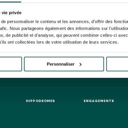
N PARTY - CYGAMES GRAND
ARIS - 14 JUILLET
risez France Galop à stocker et traiter votre adresse mail pour vous envoyer ses newsl
N PARTY - CYGAMES GRAND
rez à tout moment vous désabonner en utilisant le lien de désabonnement intégré d
 vie privée
ARIS - 14 JUILLET
its
.
e personnaliser le contenu et les annonces, d'offrir des fonctio
HIPPIQUES ET ÉVÉNEMENTS
rafic. Nous partageons également des informations sur l'utilisati
, de publicité et d'analyse, qui peuvent combiner celles-ci avec
ils ont collectées lors de votre utilisation de leurs services.
URATION
BTOB – ENTREPRISES
Personnaliser
HIPPODROMES
ENGAGEMENTS
HIPPODROMES
ENGAGEMENTS