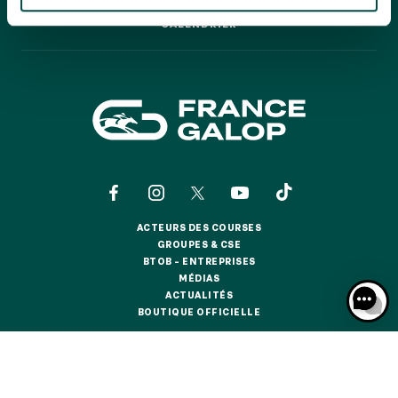
GRAND PRIX DE SAINT-CLOUD
CALENDRIER
CALENDRIER
JEUXDI BY PARISLONGCHAMP
JEUXDI BY PARISLONGCHAMP
LA GARDEN PARTY - CYGAMES GRAND PRIX DE PARIS -
14 JUILLET
LA GARDEN PARTY - CYGAMES GRAND PRIX DE PARIS -
14 JUILLET
TOUS NOS ÉVÉNEMENTS
ACTEURS DES COURSES
OFFRES, PASS & ABONNEMENTS
ACTEURS DES COURSES
GROUPES & CSE
GROUPES & CSE
BTOB – ENTREPRISES
BTOB – ENTREPRISES
MÉDIAS
ABONNEMENTS ANNUELS
MÉDIAS
ACTUALITÉS
ABONNEMENTS ANNUELS
ACTUALITÉS
BOUTIQUE OFFICIELLE
BOUTIQUE OFFICIELLE
JOURS DE COURSES
JOURS DE COURSES
CONTACTS
QUI SOMMES-NOUS ?
PARTENAIRES
PARKING
PARKING