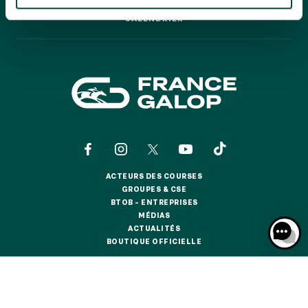
GRAND PRIX DE SAINT-CLOUD
CALENDRIER
CALENDRIER
JEUXDI BY PARISLONGCHAMP
JEUXDI BY PARISLONGCHAMP
LA GARDEN PARTY - CYGAMES GRAND PRIX DE PARIS -
14 JUILLET
LA GARDEN PARTY - CYGAMES GRAND PRIX DE PARIS -
14 JUILLET
TOUS NOS ÉVÉNEMENTS
ACTEURS DES COURSES
OFFRES, PASS & ABONNEMENTS
ACTEURS DES COURSES
GROUPES & CSE
GROUPES & CSE
BTOB – ENTREPRISES
BTOB – ENTREPRISES
MÉDIAS
ABONNEMENTS ANNUELS
MÉDIAS
ACTUALITÉS
ABONNEMENTS ANNUELS
ACTUALITÉS
BOUTIQUE OFFICIELLE
BOUTIQUE OFFICIELLE
JOURS DE COURSES
JOURS DE COURSES
CONTACTS
QUI SOMMES-NOUS ?
PARTENAIRES
PARKING
PARKING