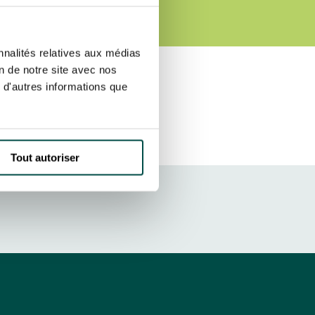
E
r fréquence. Je pourrai le retirer à
S’ABONNER
etter ainsi que des informations
nnalités relatives aux médias
ans la newsletter.
En savoir plus
sur
on de notre site avec nos
 d'autres informations que
DRESS CODE
Tout autoriser