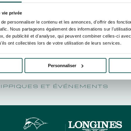
N PARTY - CYGAMES GRAND
DÉCEMBR
ARIS - 14 JUILLET
re un pixel de suivi des ouvertures des mails et d'adaptation de leur contenu et de leu
N PARTY - CYGAMES GRAND
er le suivi de mes e-mails".
 vie privée
ARIS - 14 JUILLET
risez France Galop à stocker et traiter votre adresse mail pour vous envoyer ses newsl
e personnaliser le contenu et les annonces, d'offrir des fonctio
rez à tout moment vous désabonner en utilisant le lien de désabonnement intégré d
rafic. Nous partageons également des informations sur l'utilisati
its
.
, de publicité et d'analyse, qui peuvent combiner celles-ci avec
ils ont collectées lors de votre utilisation de leurs services.
URATION
BTOB – ENTREPRISES
Personnaliser
HIPPIQUES ET ÉVÉNEMENTS