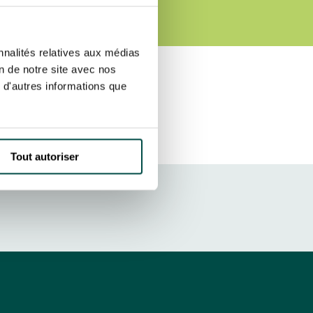
RS
r fréquence. Je pourrai le retirer à
S’ABONNER
etter ainsi que des informations
nnalités relatives aux médias
ans la newsletter.
En savoir plus
sur
on de notre site avec nos
 d'autres informations que
DRESS CODE
Tout autoriser