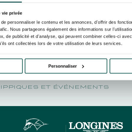
N PARTY - CYGAMES GRAND
AINQUEU
ARIS - 14 JUILLET
re un pixel de suivi des ouvertures des mails et d'adaptation de leur contenu et de leu
N PARTY - CYGAMES GRAND
er le suivi de mes e-mails".
 vie privée
ARIS - 14 JUILLET
risez France Galop à stocker et traiter votre adresse mail pour vous envoyer ses newsl
e personnaliser le contenu et les annonces, d'offrir des fonctio
rez à tout moment vous désabonner en utilisant le lien de désabonnement intégré d
rafic. Nous partageons également des informations sur l'utilisati
its
.
, de publicité et d'analyse, qui peuvent combiner celles-ci avec
ils ont collectées lors de votre utilisation de leurs services.
URATION
BTOB – ENTREPRISES
Personnaliser
HIPPIQUES ET ÉVÉNEMENTS