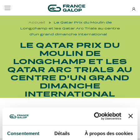
Accueil
Le Qatar Prix du Moulin de
Événements et billetterie
Découvrez-nous
Longchamp et les Qatar Arc Trials au centre
d'un grand dimanche international
LE QATAR PRIX DU
NEWSLETTERS
LES ÉVÉNEMENTS
DÉCOUVREZ-NOUS
MOULIN DE
LONGCHAMP ET LES
Bons plans, nouveautés et
QATAR ARC TRIALS AU
MEETING DE DEAUVILLE BARRIÈRE
QUI SOMMES-NOUS ?
actus : ne ratez rien !
MEETING DE DEAUVILLE BARRIÈRE
QUI SOMMES-NOUS ?
CENTRE D'UN GRAND
DIMANCHE
QATAR ARC TRIALS
NOS ENGAGEMENTS BIEN-ÊTRE ÉQUIN
QATAR ARC TRIALS
NOS ENGAGEMENTS BIEN-ÊTRE ÉQUIN
INTERNATIONAL
À LA DÉCOUVERTE DE L'HIPPODROME
RESPONSABILITÉ SOCIÉTALE
À LA DÉCOUVERTE DE L'HIPPODROME
RESPONSABILITÉ SOCIÉTALE
Découvrez Aussi :
QATAR PRIX DE L'ARC DE TRIOMPHE
QATAR PRIX DE L'ARC DE TRIOMPHE
S’ABONNER
Consentement
Détails
À propos des cookies
L'HIPPODROME EN FAMILLE