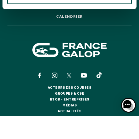
GRAND PRIX DE SAINT-CLOUD
LES COURSES PAS À PAS
LES COURSES PAS À PAS
JEUXDI BY PARISLONGCHAMP
CALENDRIER
JEUXDI BY PARISLONGCHAMP
CALENDRIER
LA GARDEN PARTY - CYGAMES GRAND PRIX DE PARIS -
14 JUILLET
LA GARDEN PARTY - CYGAMES GRAND PRIX DE PARIS -
14 JUILLET
TOUS NOS ÉVÉNEMENTS
OFFRES, PASS & ABONNEMENTS
ACTEURS DES COURSES
ACTEURS DES COURSES
GROUPES & CSE
GROUPES & CSE
ABONNEMENTS ANNUELS
BTOB – ENTREPRISES
BTOB – ENTREPRISES
ABONNEMENTS ANNUELS
MÉDIAS
MÉDIAS
ACTUALITÉS
ACTUALITÉS
JOURS DE COURSES
BOUTIQUE OFFICIELLE
BOUTIQUE OFFICIELLE
JOURS DE COURSES
PARKING
CONTACTS
QUI SOMMES-NOUS ?
PARTENAIRES
PARKING