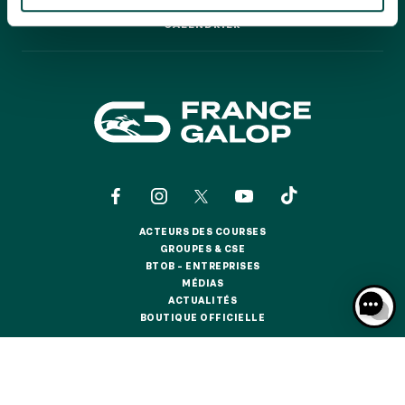
GRAND PRIX DE SAINT-CLOUD
CALENDRIER
CALENDRIER
JEUXDI BY PARISLONGCHAMP
JEUXDI BY PARISLONGCHAMP
LA GARDEN PARTY - CYGAMES GRAND PRIX DE PARIS -
14 JUILLET
LA GARDEN PARTY - CYGAMES GRAND PRIX DE PARIS -
14 JUILLET
TOUS NOS ÉVÉNEMENTS
ACTEURS DES COURSES
OFFRES, PASS & ABONNEMENTS
ACTEURS DES COURSES
GROUPES & CSE
GROUPES & CSE
BTOB – ENTREPRISES
BTOB – ENTREPRISES
MÉDIAS
ABONNEMENTS ANNUELS
MÉDIAS
ACTUALITÉS
ABONNEMENTS ANNUELS
ACTUALITÉS
BOUTIQUE OFFICIELLE
BOUTIQUE OFFICIELLE
JOURS DE COURSES
JOURS DE COURSES
CONTACTS
QUI SOMMES-NOUS ?
PARTENAIRES
PARKING
PARKING