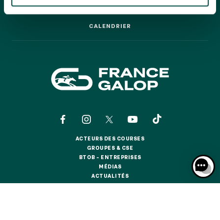
GRAND PRIX DE SAINT-CLOUD
LES COURSES PAS À PAS
LES COURSES PAS À PAS
JEUXDI BY PARISLONGCHAMP
CALENDRIER
JEUXDI BY PARISLONGCHAMP
CALENDRIER
LA GARDEN PARTY - CYGAMES GRAND PRIX DE PARIS -
14 JUILLET
LA GARDEN PARTY - CYGAMES GRAND PRIX DE PARIS -
14 JUILLET
TOUS NOS ÉVÉNEMENTS
OFFRES, PASS & ABONNEMENTS
ACTEURS DES COURSES
ACTEURS DES COURSES
GROUPES & CSE
GROUPES & CSE
ABONNEMENTS ANNUELS
BTOB – ENTREPRISES
BTOB – ENTREPRISES
ABONNEMENTS ANNUELS
MÉDIAS
MÉDIAS
ACTUALITÉS
ACTUALITÉS
JOURS DE COURSES
BOUTIQUE OFFICIELLE
BOUTIQUE OFFICIELLE
JOURS DE COURSES
PARKING
CONTACTS
QUI SOMMES-NOUS ?
PARTENAIRES
PARKING