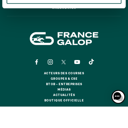
GRAND PRIX DE SAINT-CLOUD
CALENDRIER
CALENDRIER
JEUXDI BY PARISLONGCHAMP
JEUXDI BY PARISLONGCHAMP
LA GARDEN PARTY - CYGAMES GRAND PRIX DE PARIS -
14 JUILLET
LA GARDEN PARTY - CYGAMES GRAND PRIX DE PARIS -
14 JUILLET
TOUS NOS ÉVÉNEMENTS
ACTEURS DES COURSES
OFFRES, PASS & ABONNEMENTS
ACTEURS DES COURSES
GROUPES & CSE
GROUPES & CSE
BTOB – ENTREPRISES
BTOB – ENTREPRISES
MÉDIAS
ABONNEMENTS ANNUELS
MÉDIAS
ACTUALITÉS
ABONNEMENTS ANNUELS
ACTUALITÉS
BOUTIQUE OFFICIELLE
BOUTIQUE OFFICIELLE
JOURS DE COURSES
JOURS DE COURSES
CONTACTS
QUI SOMMES-NOUS ?
PARTENAIRES
PARKING
PARKING