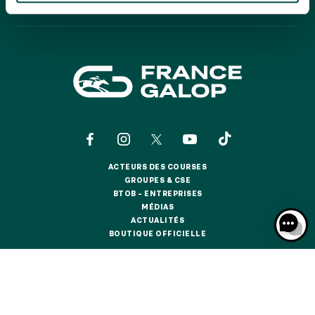
GRAND PRIX DE SAINT-CLOUD
CALENDRIER
CALENDRIER
JEUXDI BY PARISLONGCHAMP
JEUXDI BY PARISLONGCHAMP
LA GARDEN PARTY - CYGAMES GRAND PRIX DE PARIS -
14 JUILLET
LA GARDEN PARTY - CYGAMES GRAND PRIX DE PARIS -
14 JUILLET
TOUS NOS ÉVÉNEMENTS
ACTEURS DES COURSES
ACTEURS DES COURSES
GROUPES & CSE
OFFRES, PASS & ABONNEMENTS
GROUPES & CSE
BTOB – ENTREPRISES
BTOB – ENTREPRISES
MÉDIAS
MÉDIAS
ACTUALITÉS
ABONNEMENTS ANNUELS
ACTUALITÉS
BOUTIQUE OFFICIELLE
ABONNEMENTS ANNUELS
BOUTIQUE OFFICIELLE
JOURS DE COURSES
JOURS DE COURSES
CONTACTS
QUI SOMMES-NOUS ?
PARTENAIRES
PARKING
INFORMATIONS COOKIES
DONNÉES PERSONNELLES
PARKING