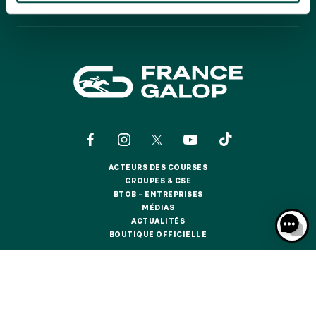
GRAND PRIX DE SAINT-CLOUD
CALENDRIER
CALENDRIER
JEUXDI BY PARISLONGCHAMP
JEUXDI BY PARISLONGCHAMP
LA GARDEN PARTY - CYGAMES GRAND PRIX DE PARIS -
14 JUILLET
LA GARDEN PARTY - CYGAMES GRAND PRIX DE PARIS -
14 JUILLET
TOUS NOS ÉVÉNEMENTS
ACTEURS DES COURSES
ACTEURS DES COURSES
GROUPES & CSE
OFFRES, PASS & ABONNEMENTS
GROUPES & CSE
BTOB – ENTREPRISES
BTOB – ENTREPRISES
MÉDIAS
MÉDIAS
ACTUALITÉS
ABONNEMENTS ANNUELS
ACTUALITÉS
BOUTIQUE OFFICIELLE
ABONNEMENTS ANNUELS
BOUTIQUE OFFICIELLE
JOURS DE COURSES
JOURS DE COURSES
CONTACTS
QUI SOMMES-NOUS ?
PARTENAIRES
PARKING
INFORMATIONS COOKIES
DONNÉES PERSONNELLES
PARKING