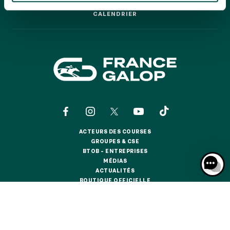
GRAND PRIX DE SAINT-CLOUD
CALENDRIER
CALENDRIER
JEUXDI BY PARISLONGCHAMP
JEUXDI BY PARISLONGCHAMP
LA GARDEN PARTY - CYGAMES GRAND PRIX DE PARIS -
14 JUILLET
LA GARDEN PARTY - CYGAMES GRAND PRIX DE PARIS -
14 JUILLET
TOUS NOS ÉVÉNEMENTS
ACTEURS DES COURSES
OFFRES, PASS & ABONNEMENTS
ACTEURS DES COURSES
GROUPES & CSE
GROUPES & CSE
BTOB – ENTREPRISES
BTOB – ENTREPRISES
MÉDIAS
ABONNEMENTS ANNUELS
MÉDIAS
ACTUALITÉS
ABONNEMENTS ANNUELS
ACTUALITÉS
BOUTIQUE OFFICIELLE
BOUTIQUE OFFICIELLE
JOURS DE COURSES
JOURS DE COURSES
CONTACTS
QUI SOMMES-NOUS ?
PARTENAIRES
PARKING
PARKING