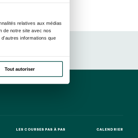
r fréquence. Je pourrai le retirer à
S’ABONNER
etter ainsi que des informations
nnalités relatives aux médias
ans la newsletter.
En savoir plus
sur
on de notre site avec nos
 d'autres informations que
DRESS CODE
Tout autoriser
LES COURSES PAS À PAS
CALENDRIER
LES COURSES PAS À PAS
CALENDRIER