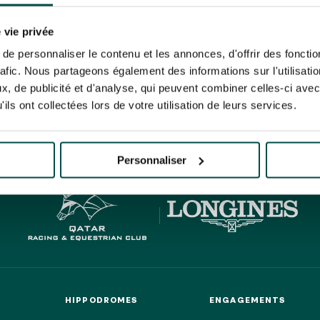
N PARTY - CYGAMES GRAND
ARIS - 14 JUILLET
re un pixel de suivi des ouvertures des mails et d'adaptation de leur contenu et de leu
N PARTY - CYGAMES GRAND
er le suivi de mes e-mails".
 vie privée
ARIS - 14 JUILLET
risez France Galop à stocker et traiter votre adresse mail pour vous envoyer ses newsl
e personnaliser le contenu et les annonces, d'offrir des fonctio
rez à tout moment vous désabonner en utilisant le lien de désabonnement intégré d
rafic. Nous partageons également des informations sur l'utilisati
its
.
, de publicité et d'analyse, qui peuvent combiner celles-ci avec
ils ont collectées lors de votre utilisation de leurs services.
HIPPIQUES ET ÉVÉNEMENTS
URATION
BTOB – ENTREPRISES
Personnaliser
HIPPODROMES
ENGAGEMENTS
HIPPODROMES
ENGAGEMENTS