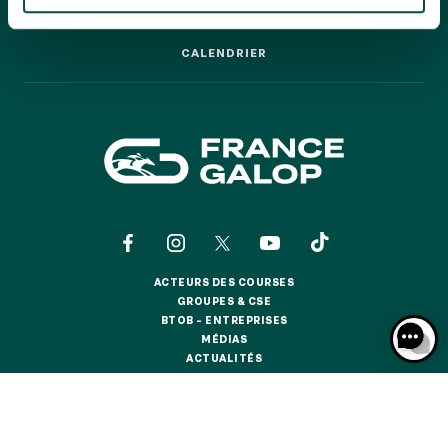
GRAND PRIX DE SAINT-CLOUD
LES COURSES PAS À PAS
LES COURSES PAS À PAS
JEUXDI BY PARISLONGCHAMP
CALENDRIER
JEUXDI BY PARISLONGCHAMP
CALENDRIER
LA GARDEN PARTY - CYGAMES GRAND PRIX DE PARIS -
14 JUILLET
LA GARDEN PARTY - CYGAMES GRAND PRIX DE PARIS -
14 JUILLET
TOUS NOS ÉVÉNEMENTS
OFFRES, PASS & ABONNEMENTS
ACTEURS DES COURSES
ACTEURS DES COURSES
GROUPES & CSE
GROUPES & CSE
ABONNEMENTS ANNUELS
BTOB – ENTREPRISES
BTOB – ENTREPRISES
ABONNEMENTS ANNUELS
MÉDIAS
MÉDIAS
ACTUALITÉS
ACTUALITÉS
JOURS DE COURSES
BOUTIQUE OFFICIELLE
BOUTIQUE OFFICIELLE
JOURS DE COURSES
PARKING
CONTACTS
QUI SOMMES-NOUS ?
PARTENAIRES
PARKING