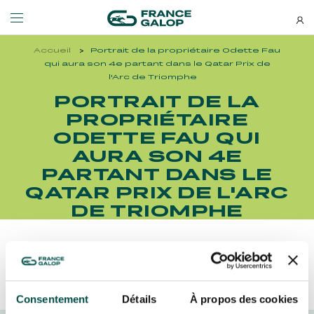
Accueil
Portrait de la propriétaire Odette Fau
Événements et billetterie
Découvrez-nous
qui aura son 4e partant dans le Qatar Prix de
l'Arc de Triomphe
PORTRAIT DE LA
NEWSLETTERS
LES ÉVÉNEMENTS
DÉCOUVREZ-NOUS
PROPRIÉTAIRE
ODETTE FAU QUI
Bons plans, nouveautés et
AURA SON 4E
MEETING DE DEAUVILLE BARRIÈRE
QUI SOMMES-NOUS ?
actus : ne ratez rien !
MEETING DE DEAUVILLE BARRIÈRE
QUI SOMMES-NOUS ?
PARTANT DANS LE
QATAR PRIX DE L'ARC
QATAR ARC TRIALS
NOS ENGAGEMENTS BIEN-ÊTRE ÉQUIN
QATAR ARC TRIALS
NOS ENGAGEMENTS BIEN-ÊTRE ÉQUIN
DE TRIOMPHE
À LA DÉCOUVERTE DE L'HIPPODROME
RESPONSABILITÉ SOCIÉTALE
À LA DÉCOUVERTE DE L'HIPPODROME
RESPONSABILITÉ SOCIÉTALE
Découvrez Aussi :
QATAR PRIX DE L'ARC DE TRIOMPHE
QATAR PRIX DE L'ARC DE TRIOMPHE
S’ABONNER
Consentement
Détails
À propos des cookies
L'HIPPODROME EN FAMILLE