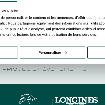
N PARTY - CYGAMES GRAND
POULICHE
ARIS - 14 JUILLET
risez France Galop à stocker et traiter votre adresse mail pour vous envoyer ses newsl
N PARTY - CYGAMES GRAND
rez à tout moment vous désabonner en utilisant le lien de désabonnement intégré d
 vie privée
ARIS - 14 JUILLET
its
.
e personnaliser le contenu et les annonces, d'offrir des fonctio
rafic. Nous partageons également des informations sur l'utilisati
, de publicité et d'analyse, qui peuvent combiner celles-ci avec
ils ont collectées lors de votre utilisation de leurs services.
URATION
BTOB – ENTREPRISES
Personnaliser
HIPPIQUES ET ÉVÉNEMENTS