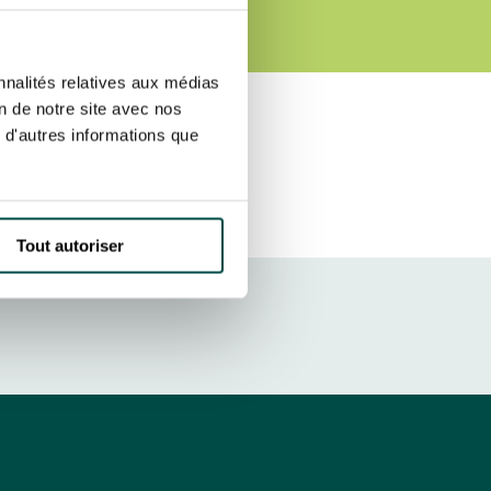
S
etter ainsi que des informations
ans la newsletter.
En savoir plus
sur
S’ABONNER
nnalités relatives aux médias
on de notre site avec nos
 d'autres informations que
DRESS CODE
Tout autoriser