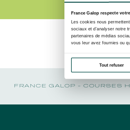
LA GARDE
NOËL À DEAUVILLE-LA TOUQUES
PRIX DE P
En cliquant sur s’abonner vous auto
NRJ MUSIC TOUR AUX EMIRATES POULES
LA GARDE
concernant France Galop. Vous pour
D'ESSAI
France Galop respecte votre
PRIX DE P
la gestion de vos données et vos dro
TOUS NOS ÉVÉNEMENTS
Les cookies nous permettent d
sociaux et d'analyser notre t
partenaires de médias sociaux
Découvrez Aussi :
vous leur avez fournies ou qu'
Accès rapide
INFORMATIONS PRATIQUES
RESTA
Tout refuser
FRANCE GALOP - COURSES 