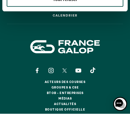
GRAND PRIX DE SAINT-CLOUD
LES COURSES PAS À PAS
LES COURSES PAS À PAS
JEUXDI BY PARISLONGCHAMP
CALENDRIER
JEUXDI BY PARISLONGCHAMP
CALENDRIER
LA GARDEN PARTY - CYGAMES GRAND PRIX DE PARIS -
14 JUILLET
LA GARDEN PARTY - CYGAMES GRAND PRIX DE PARIS -
14 JUILLET
TOUS NOS ÉVÉNEMENTS
OFFRES, PASS & ABONNEMENTS
ACTEURS DES COURSES
ACTEURS DES COURSES
GROUPES & CSE
GROUPES & CSE
ABONNEMENTS ANNUELS
BTOB – ENTREPRISES
BTOB – ENTREPRISES
ABONNEMENTS ANNUELS
MÉDIAS
MÉDIAS
ACTUALITÉS
ACTUALITÉS
JOURS DE COURSES
BOUTIQUE OFFICIELLE
BOUTIQUE OFFICIELLE
JOURS DE COURSES
PARKING
CONTACTS
QUI SOMMES-NOUS ?
PARTENAIRES
PARKING