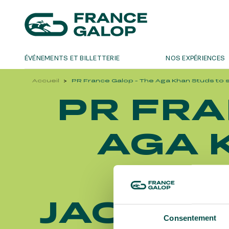
ÉVÉNEMENTS ET BILLETTERIE
NOS EXPÉRIENCES
Accueil
PR France Galop - The Aga Khan Studs to sp
LES ÉVÉNEMENTS
DÉCOUVREZ-NOUS
PR FRA
NE
MEETING DE DEAUVILLE BARRIÈRE
QUI SOMMES-NOUS ?
LE DÉFI 
NRJ MUSI
CHASE DE
MEETING DE DEAUVILLE BARRIÈRE
QUI SOMMES-NOUS ?
D'ESSAI
LE DÉFI 
AGA 
QATAR ARC TRIALS
NOS ENGAGEMENTS BIEN-ÊTRE ÉQUIN
CHASE DE
QATAR PR
QATAR ARC TRIALS
QATAR PR
Bons plans, nou
À LA DÉCOUVERTE DE L'HIPPODROME
PRIX DE 
À LA DÉCOUVERTE DE L'HIPPODROME
SPO
PRIX DE 
QATAR PRIX DE L'ARC DE TRIOMPHE
OH! COU
QATAR PRIX DE L'ARC DE TRIOMPHE
OH! COU
L'HIPPODROME EN FAMILLE
GRAND PR
L'HIPPODROME EN FAMILLE
JACQUES
GRAND PR
LES 48H DE L'OBSTACLE
JEUXDI B
LES 48H DE L'OBSTACLE
Consentement
JEUXDI B
NOËL À DEAUVILLE-LA TOUQUES