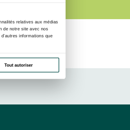
E)
r fréquence. Je pourrai le retirer à
S’ABONNER
etter ainsi que des informations
nnalités relatives aux médias
ans la newsletter.
En savoir plus
sur
on de notre site avec nos
 d'autres informations que
DRESS CODE
Tout autoriser