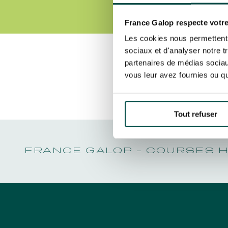
LA GARDE
NOËL À DEAUVILLE-LA TOUQUES
–
PRIX DE P
J’accepte que France Galop insè
NRJ MUSIC TOUR AUX EMIRATES POULES
LA GARDE
tout moment grâce au lien "Gér
D'ESSAI
France Galop respecte votre
PRIX DE P
En cliquant sur s’abonner vous auto
TOUS NOS ÉVÉNEMENTS
Les cookies nous permettent d
concernant France Galop. Vous pour
sociaux et d'analyser notre t
la gestion de vos données et vos dro
partenaires de médias sociaux
Découvrez Aussi :
vous leur avez fournies ou qu'
Accès rapide
INFORMATIONS PRATIQUES
RESTA
Tout refuser
FRANCE GALOP - COURSES 