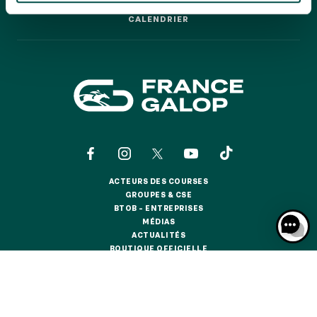
GRAND PRIX DE SAINT-CLOUD
CALENDRIER
CALENDRIER
JEUXDI BY PARISLONGCHAMP
JEUXDI BY PARISLONGCHAMP
LA GARDEN PARTY - CYGAMES GRAND PRIX DE PARIS -
14 JUILLET
LA GARDEN PARTY - CYGAMES GRAND PRIX DE PARIS -
14 JUILLET
TOUS NOS ÉVÉNEMENTS
ACTEURS DES COURSES
OFFRES, PASS & ABONNEMENTS
ACTEURS DES COURSES
GROUPES & CSE
GROUPES & CSE
BTOB – ENTREPRISES
BTOB – ENTREPRISES
MÉDIAS
ABONNEMENTS ANNUELS
MÉDIAS
ACTUALITÉS
ABONNEMENTS ANNUELS
ACTUALITÉS
BOUTIQUE OFFICIELLE
BOUTIQUE OFFICIELLE
JOURS DE COURSES
JOURS DE COURSES
CONTACTS
QUI SOMMES-NOUS ?
PARTENAIRES
PARKING
PARKING