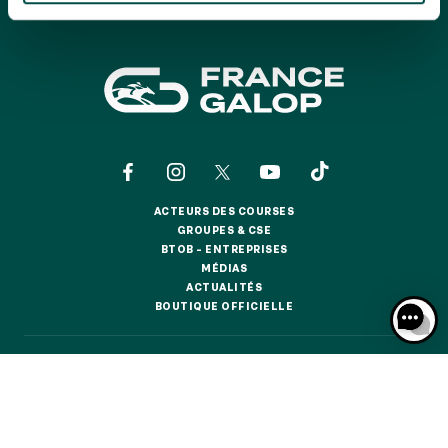
GRAND PRIX DE SAINT-CLOUD
JEUXDI BY PARISLONGCHAMP
JEUXDI BY PARISLONGCHAMP
LA GARDEN PARTY - CYGAMES GRAND PRIX DE PARIS -
14 JUILLET
LA GARDEN PARTY - CYGAMES GRAND PRIX DE PARIS -
14 JUILLET
TOUS NOS ÉVÉNEMENTS
ACTEURS DES COURSES
ACTEURS DES COURSES
GROUPES & CSE
GROUPES & CSE
BTOB – ENTREPRISES
OFFRES, PASS & ABONNEMENTS
BTOB – ENTREPRISES
MÉDIAS
MÉDIAS
ACTUALITÉS
ACTUALITÉS
BOUTIQUE OFFICIELLE
BOUTIQUE OFFICIELLE
ABONNEMENTS ANNUELS
ABONNEMENTS ANNUELS
CONTACTS
QUI SOMMES-NOUS ?
PARTENAIRES
JOURS DE COURSES
JOURS DE COURSES
INFORMATIONS COOKIES
DONNÉES PERSONNELLES
PARKING
MENTIONS LÉGALES
JEU RESPONSABLE
FAQ
CGV
CGU
PARKING