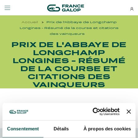
Accueil
Prix de l'Abbaye de Longchamp
Événements et billetterie
Découvrez-nous
Longines - Résumé de la course et citations
des vainqueurs
PRIX DE L'ABBAYE DE
NEWSLETTERS
LES ÉVÉNEMENTS
DÉCOUVREZ-NOUS
LONGCHAMP
LONGINES - RÉSUMÉ
Bons plans, nouveautés et
DE LA COURSE ET
MEETING DE DEAUVILLE BARRIÈRE
QUI SOMMES-NOUS ?
actus : ne ratez rien !
MEETING DE DEAUVILLE BARRIÈRE
QUI SOMMES-NOUS ?
CITATIONS DES
VAINQUEURS
QATAR ARC TRIALS
NOS ENGAGEMENTS BIEN-ÊTRE ÉQUIN
QATAR ARC TRIALS
NOS ENGAGEMENTS BIEN-ÊTRE ÉQUIN
À LA DÉCOUVERTE DE L'HIPPODROME
RESPONSABILITÉ SOCIÉTALE
Découvrez Aussi :
À LA DÉCOUVERTE DE L'HIPPODROME
RESPONSABILITÉ SOCIÉTALE
QATAR PRIX DE L'ARC DE TRIOMPHE
QATAR PRIX DE L'ARC DE TRIOMPHE
Consentement
Détails
À propos des cookies
S’ABONNER
L'HIPPODROME EN FAMILLE