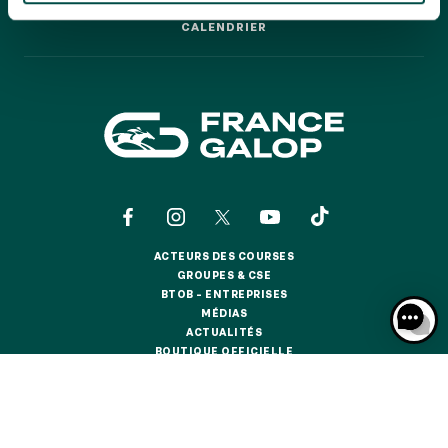
GRAND PRIX DE SAINT-CLOUD
CALENDRIER
CALENDRIER
JEUXDI BY PARISLONGCHAMP
JEUXDI BY PARISLONGCHAMP
LA GARDEN PARTY - CYGAMES GRAND PRIX DE PARIS -
14 JUILLET
LA GARDEN PARTY - CYGAMES GRAND PRIX DE PARIS -
14 JUILLET
TOUS NOS ÉVÉNEMENTS
ACTEURS DES COURSES
OFFRES, PASS & ABONNEMENTS
ACTEURS DES COURSES
GROUPES & CSE
GROUPES & CSE
BTOB – ENTREPRISES
BTOB – ENTREPRISES
MÉDIAS
ABONNEMENTS ANNUELS
MÉDIAS
ACTUALITÉS
ABONNEMENTS ANNUELS
ACTUALITÉS
BOUTIQUE OFFICIELLE
BOUTIQUE OFFICIELLE
JOURS DE COURSES
JOURS DE COURSES
CONTACTS
QUI SOMMES-NOUS ?
PARTENAIRES
PARKING
PARKING