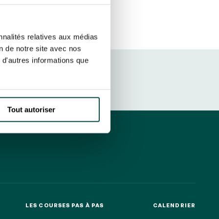
r fréquence. Je pourrai le retirer à
S’ABONNER
etter ainsi que des informations
nnalités relatives aux médias
ans la newsletter.
En savoir plus
sur
on de notre site avec nos
 d'autres informations que
DRESS CODE
Tout autoriser
LES COURSES PAS À PAS
CALENDRIER
LES COURSES PAS À PAS
CALENDRIER