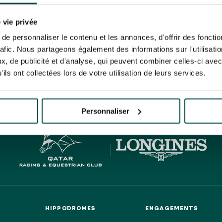
N PARTY - CYGAMES GRAND
ARIS - 14 JUILLET
re un pixel de suivi des ouvertures des mails et d'adaptation de leur contenu et de leu
N PARTY - CYGAMES GRAND
er le suivi de mes e-mails".
 vie privée
ARIS - 14 JUILLET
risez France Galop à stocker et traiter votre adresse mail pour vous envoyer ses newsl
e personnaliser le contenu et les annonces, d'offrir des fonctio
rez à tout moment vous désabonner en utilisant le lien de désabonnement intégré d
rafic. Nous partageons également des informations sur l'utilisati
its
.
, de publicité et d'analyse, qui peuvent combiner celles-ci avec
ils ont collectées lors de votre utilisation de leurs services.
HIPPIQUES ET ÉVÉNEMENTS
URATION
BTOB – ENTREPRISES
Personnaliser
HIPPODROMES
ENGAGEMENTS
HIPPODROMES
ENGAGEMENTS