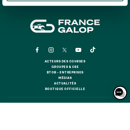
GRAND PRIX DE SAINT-CLOUD
JEUXDI BY PARISLONGCHAMP
JEUXDI BY PARISLONGCHAMP
LA GARDEN PARTY - CYGAMES GRAND PRIX DE PARIS -
14 JUILLET
LA GARDEN PARTY - CYGAMES GRAND PRIX DE PARIS -
14 JUILLET
TOUS NOS ÉVÉNEMENTS
ACTEURS DES COURSES
ACTEURS DES COURSES
GROUPES & CSE
GROUPES & CSE
BTOB – ENTREPRISES
OFFRES, PASS & ABONNEMENTS
BTOB – ENTREPRISES
MÉDIAS
MÉDIAS
ACTUALITÉS
ACTUALITÉS
BOUTIQUE OFFICIELLE
BOUTIQUE OFFICIELLE
ABONNEMENTS ANNUELS
ABONNEMENTS ANNUELS
CONTACTS
QUI SOMMES-NOUS ?
PARTENAIRES
JOURS DE COURSES
JOURS DE COURSES
INFORMATIONS COOKIES
DONNÉES PERSONNELLES
PARKING
MENTIONS LÉGALES
JEU RESPONSABLE
FAQ
CGV
CGU
PARKING