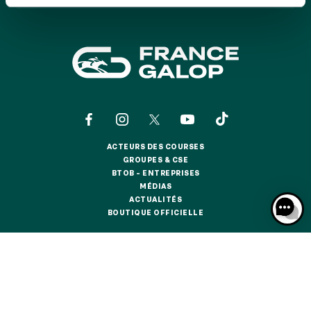
GRAND PRIX DE SAINT-CLOUD
JEUXDI BY PARISLONGCHAMP
JEUXDI BY PARISLONGCHAMP
LA GARDEN PARTY - CYGAMES GRAND PRIX DE PARIS -
14 JUILLET
LA GARDEN PARTY - CYGAMES GRAND PRIX DE PARIS -
14 JUILLET
TOUS NOS ÉVÉNEMENTS
ACTEURS DES COURSES
ACTEURS DES COURSES
GROUPES & CSE
GROUPES & CSE
BTOB – ENTREPRISES
OFFRES, PASS & ABONNEMENTS
BTOB – ENTREPRISES
MÉDIAS
MÉDIAS
ACTUALITÉS
ACTUALITÉS
BOUTIQUE OFFICIELLE
BOUTIQUE OFFICIELLE
ABONNEMENTS ANNUELS
ABONNEMENTS ANNUELS
CONTACTS
QUI SOMMES-NOUS ?
PARTENAIRES
JOURS DE COURSES
JOURS DE COURSES
INFORMATIONS COOKIES
DONNÉES PERSONNELLES
PARKING
MENTIONS LÉGALES
JEU RESPONSABLE
FAQ
CGV
CGU
PARKING