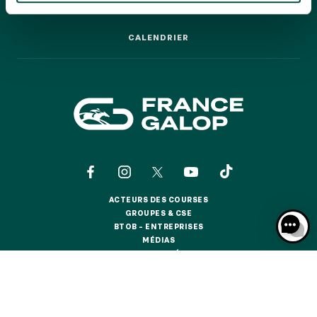
GRAND PRIX DE SAINT-CLOUD
LES COURSES PAS À PAS
LES COURSES PAS À PAS
JEUXDI BY PARISLONGCHAMP
CALENDRIER
JEUXDI BY PARISLONGCHAMP
CALENDRIER
LA GARDEN PARTY - CYGAMES GRAND PRIX DE PARIS -
14 JUILLET
LA GARDEN PARTY - CYGAMES GRAND PRIX DE PARIS -
14 JUILLET
TOUS NOS ÉVÉNEMENTS
OFFRES, PASS & ABONNEMENTS
ACTEURS DES COURSES
ACTEURS DES COURSES
GROUPES & CSE
GROUPES & CSE
ABONNEMENTS ANNUELS
BTOB – ENTREPRISES
BTOB – ENTREPRISES
ABONNEMENTS ANNUELS
MÉDIAS
MÉDIAS
ACTUALITÉS
ACTUALITÉS
JOURS DE COURSES
BOUTIQUE OFFICIELLE
BOUTIQUE OFFICIELLE
JOURS DE COURSES
PARKING
CONTACTS
QUI SOMMES-NOUS ?
PARTENAIRES
PARKING